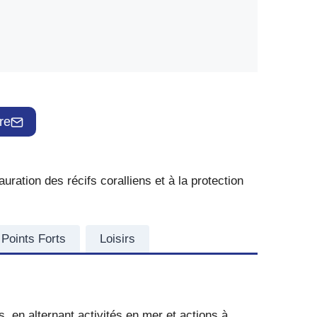
re
ration des récifs coralliens et à la protection
Points Forts
Loisirs
s, en alternant activités en mer et actions à