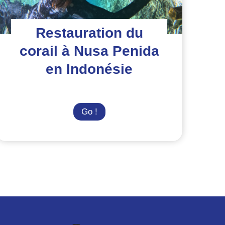
Restauration du
corail à Nusa Penida
en Indonésie
Restauration
Go !
du
corail
à
Nusa
Penida
en
Indonésie