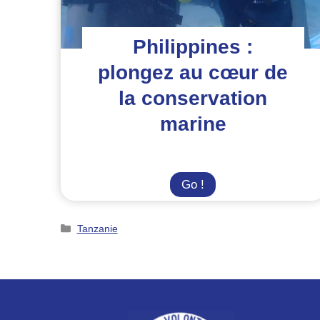
Philippines :
plongez au cœur de
la conservation
marine
Philippines
Go !
:
plongez
Catégories
Tanzanie
au
cœur
de
la
conservation