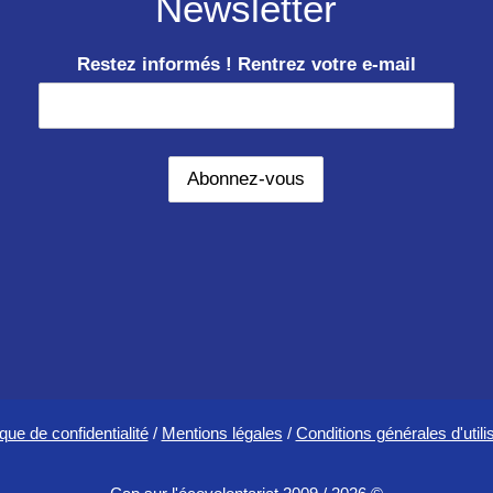
Newsletter
en
Indonésie
Restez informés ! Rentrez votre e-mail
ique de confidentialité
/
Mentions légales
/
Conditions générales d'utili