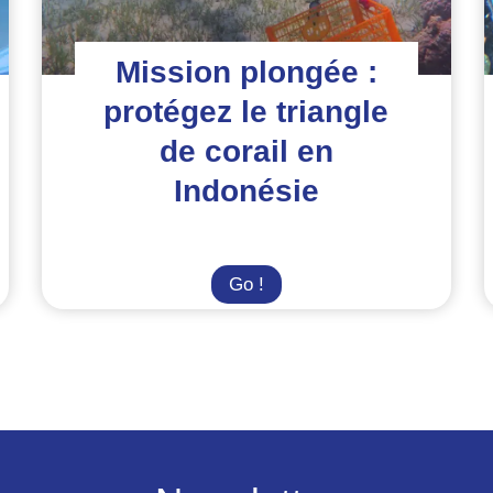
Mission plongée :
protégez le triangle
de corail en
Indonésie
Mission
Go !
plongée
:
protégez
le
triangle
de
corail