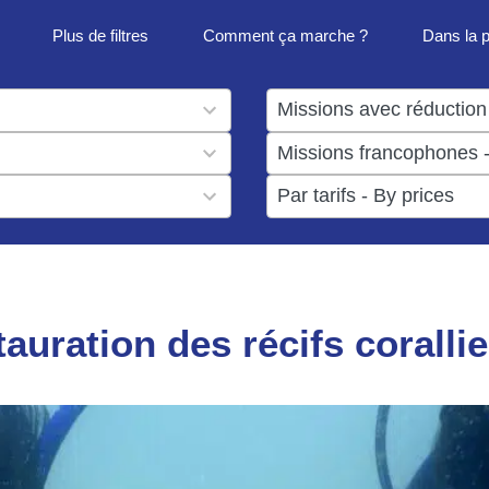
Plus de filtres
Comment ça marche ?
Dans la 
1
result
1
available
result
6
available
results
available
tauration des récifs coralli