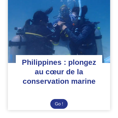
du
Gouf
de
Capbreton
Philippines : plongez
au cœur de la
conservation marine
Philippines
Go !
:
plongez