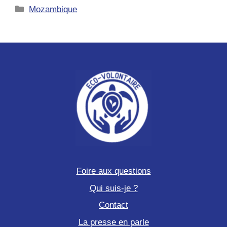
Catégories
Mozambique
au
cœur
de
la
conservation
marine
Foire aux questions
Qui suis-je ?
Contact
La presse en parle