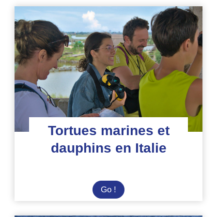
Tortues marines et
dauphins en Italie
Tortues
Go !
marines
et