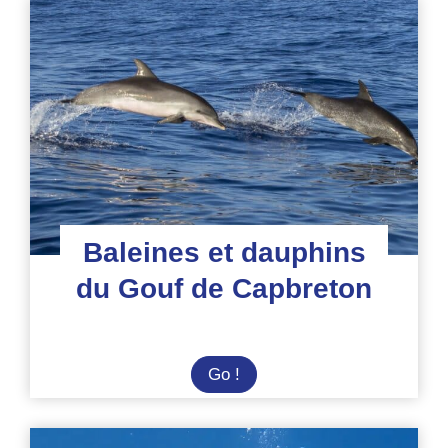
dauphins
en
Italie
Baleines et dauphins
du Gouf de Capbreton
Baleines
Go !
et
dauphins