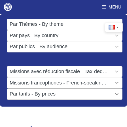
Aller
MENU
au
contenu
17
Par Thèmes - By theme
▼
results
50
Par pays - By country
available
results
3
Par publics - By audience
available
results
available
1
Missions avec réduction fiscale - Tax-deductible missions
result
1
Missions francophones - French-speaking missions
available
result
6
Par tarifs - By prices
available
results
available