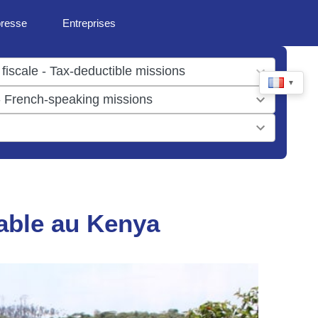
presse
Entreprises
▼
able au Kenya