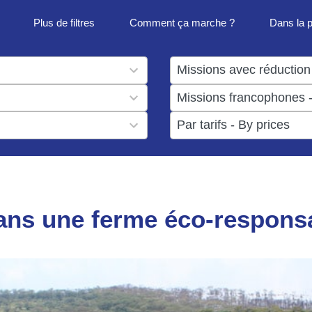
Plus de filtres
Comment ça marche ?
Dans la 
1
result
1
available
result
6
available
results
available
ans une ferme éco-respons