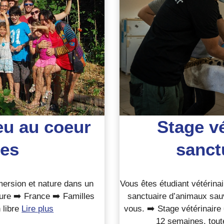
eu au coeur
Stage v
es
sanct
ersion et nature dans un
Vous êtes étudiant vétérina
ure ➡️ France ➡️ Familles
sanctuaire d’animaux sau
 libre
Lire plus
vous. ➡️ Stage vétérinaire 
12 semaines, toute