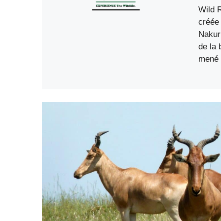
Wild 
créée 
Nakuru
de la 
mené e