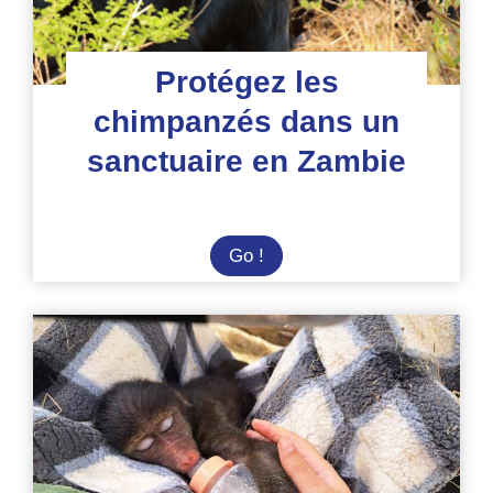
Protégez les
chimpanzés dans un
sanctuaire en Zambie
Protégez
Go !
les
chimpanzés
dans
un
sanctuaire
en
Zambie