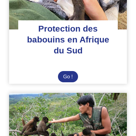
Protection des
babouins en Afrique
du Sud
Protection
Go !
des
babouins
en
Afrique
du
Sud