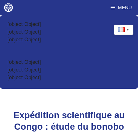
Aller
MENU
au
contenu
[object Object]
▼
[object Object]
[object Object]
[object Object]
[object Object]
[object Object]
Expédition scientifique au
Congo : étude du bonobo