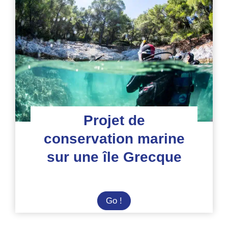
plongée
en
Malaisie
Projet de
conservation marine
sur une île Grecque
Projet
Go !
de
conservation