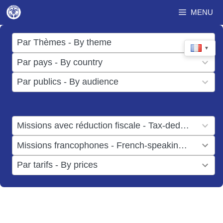
Aller
MENU
au
contenu
17
Par Thèmes - By theme
▼
results
50
Par pays - By country
available
results
3
Par publics - By audience
available
results
available
1
Missions avec réduction fiscale - Tax-deductible missions
result
1
Missions francophones - French-speaking missions
available
result
6
Par tarifs - By prices
available
results
available