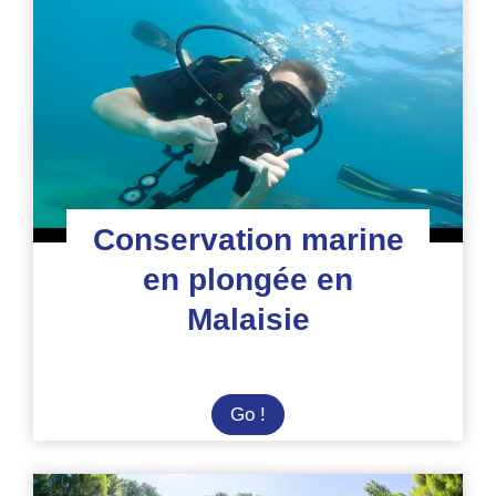
Afrique
du
Sud
Conservation marine
en plongée en
Malaisie
Conservation
Go !
marine
en