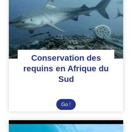
Conservation des
requins en Afrique du
Sud
Conservation
Go !
des
requins
en