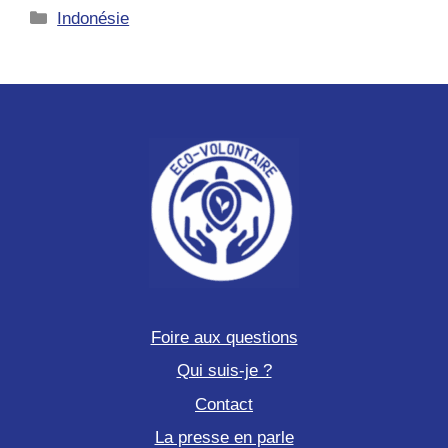
Catégories
Indonésie
marine
sur
une
île
Grecque
Foire aux questions
Qui suis-je ?
Contact
La presse en parle