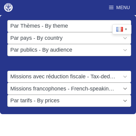
Aller
MENU
au
contenu
17
Par Thèmes - By theme
▼
results
50
Par pays - By country
available
results
3
Par publics - By audience
available
results
available
1
Missions avec réduction fiscale - Tax-deductible missions
result
1
Missions francophones - French-speaking missions
available
result
6
Par tarifs - By prices
available
results
available