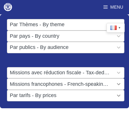
Aller
MENU
au
contenu
17
Par Thèmes - By theme
▼
results
50
Par pays - By country
available
results
3
Par publics - By audience
available
results
available
1
Missions avec réduction fiscale - Tax-deductible missions
result
1
Missions francophones - French-speaking missions
available
result
6
Par tarifs - By prices
available
results
available