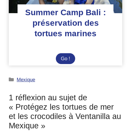
Summer Camp Bali :
préservation des
tortues marines
Summer
Go !
Camp
Bali
Catégories
Mexique
:
préservation
des
1 réflexion au sujet de
tortues
« Protégez les tortues de mer
marines
et les crocodiles à Ventanilla au
Mexique »