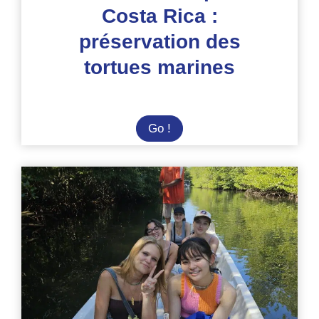
Costa Rica :
préservation des
tortues marines
Summer
Go !
Camp
au
Costa
Rica
:
préservation
des
tortues
marines