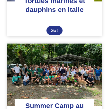
Tortues marines et
dauphins en Italie
Tortues
Go !
marines
et
dauphins
en
Italie
Summer Camp au