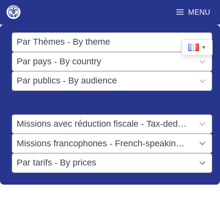
Aller
MENU
au
contenu
17
Par Thèmes - By theme
▼
results
50
Par pays - By country
available
results
3
Par publics - By audience
available
results
available
1
Missions avec réduction fiscale - Tax-deductible missions
result
1
Missions francophones - French-speaking missions
available
result
6
Par tarifs - By prices
available
results
available