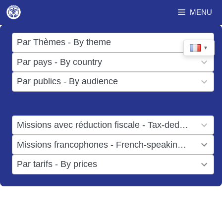
Aller
MENU
au
contenu
17
Par Thèmes - By theme
▼
results
50
Par pays - By country
available
results
3
Par publics - By audience
available
results
available
1
Missions avec réduction fiscale - Tax-deductible missions
result
1
Missions francophones - French-speaking missions
available
result
6
Par tarifs - By prices
available
results
available