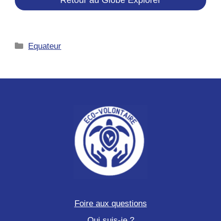
Catégories
Equateur
Foire aux questions
Qui suis-je ?