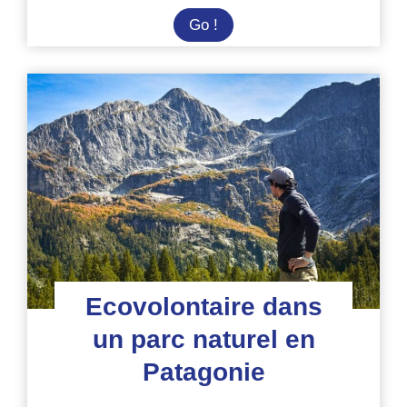
Protection
Go !
de
la
biodiversité
de
l’Île
de
Pâques
Ecovolontaire dans
un parc naturel en
Patagonie