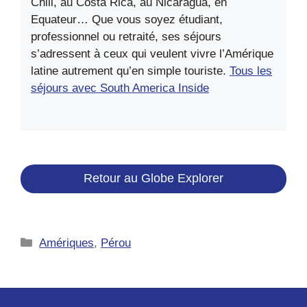
Chili, au Costa Rica, au Nicaragua, en
Equateur… Que vous soyez étudiant,
professionnel ou retraité, ses séjours
s’adressent à ceux qui veulent vivre l’Amérique
latine autrement qu’en simple touriste.
Tous les
séjours avec South America Inside
Retour au Globe Explorer
Catégories
Amériques
,
Pérou