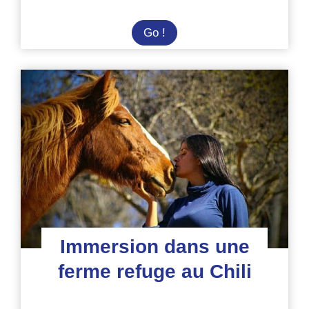
Ecovolontaire
Go !
dans
un
parc
naturel
en
Patagonie
Immersion dans une
ferme refuge au Chili