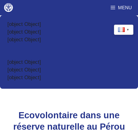
Aller
MENU
au
contenu
[object Object]
▼
[object Object]
[object Object]
[object Object]
[object Object]
[object Object]
Ecovolontaire dans une
réserve naturelle au Pérou