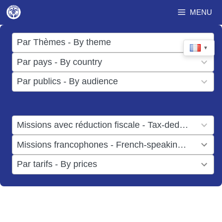
Aller
MENU
au
contenu
17
Par Thèmes - By theme
▼
results
50
Par pays - By country
available
results
3
Par publics - By audience
available
results
available
1
Missions avec réduction fiscale - Tax-deductible missions
result
1
Missions francophones - French-speaking missions
available
result
6
Par tarifs - By prices
available
results
available