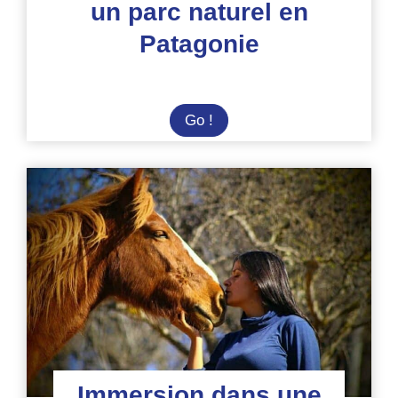
un parc naturel en
Patagonie
Ecovolontaire
Go !
dans
un
parc
naturel
en
Patagonie
Immersion dans une