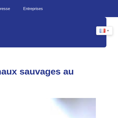
presse
Entreprises
▼
maux sauvages au