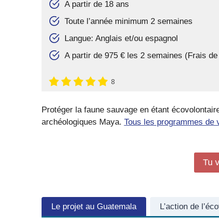
A partir de 18 ans
Toute l’année minimum 2 semaines
Langue: Anglais et/ou espagnol
A partir de 975 € les 2 semaines (Frais d
8
Protéger la faune sauvage en étant écovolontair
archéologiques Maya.
Tous les programmes de vo
Tu v
Le projet au Guatemala
L’action de l’éc