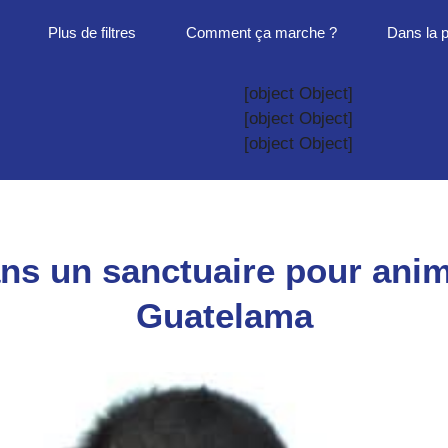
Plus de filtres
Comment ça marche ?
Dans la 
[object Object]
[object Object]
[object Object]
ans un sanctuaire pour ani
Guatelama