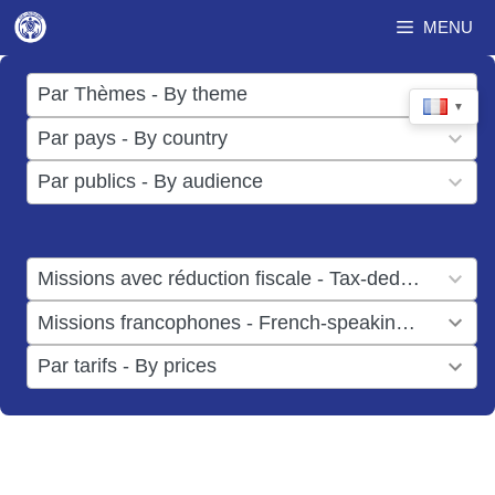
Aller
MENU
au
contenu
17
Par Thèmes - By theme
▼
results
50
Par pays - By country
available
results
3
Par publics - By audience
available
results
available
1
Missions avec réduction fiscale - Tax-deductible missions
result
1
Missions francophones - French-speaking missions
available
result
6
Par tarifs - By prices
available
results
available