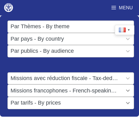
Aller
MENU
au
contenu
17
Par Thèmes - By theme
▼
results
50
Par pays - By country
available
results
3
Par publics - By audience
available
results
available
1
Missions avec réduction fiscale - Tax-deductible missions
result
1
Missions francophones - French-speaking missions
available
result
6
Par tarifs - By prices
available
results
available