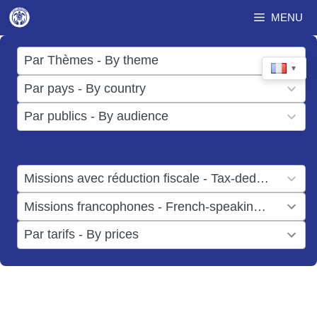
Aller
MENU
au
contenu
17
Par Thèmes - By theme
▼
results
50
Par pays - By country
available
results
3
Par publics - By audience
available
results
available
1
Missions avec réduction fiscale - Tax-deductible missions
result
1
Missions francophones - French-speaking missions
available
result
6
Par tarifs - By prices
available
results
available