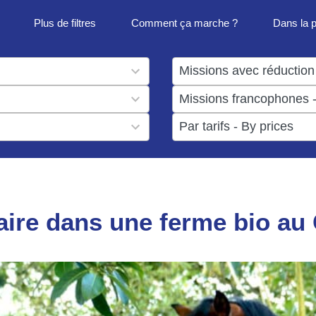
Plus de filtres
Comment ça marche ?
Dans la 
1
result
1
available
result
6
available
results
available
ire dans une ferme bio au