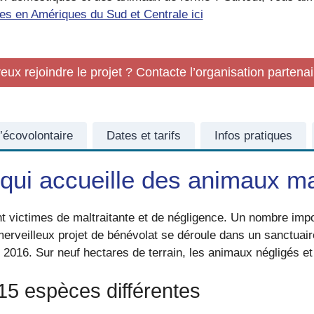
es en Amériques du Sud et Centrale ici
eux rejoindre le projet ? Contacte l’organisation partenai
l’écovolontaire
Dates et tarifs
Infos pratiques
qui accueille des animaux mal
sont victimes de maltraitante et de négligence. Un nombre im
merveilleux projet de bénévolat se déroule dans un sanctuai
016. Sur neuf hectares de terrain, les animaux négligés et 
15 espèces différentes