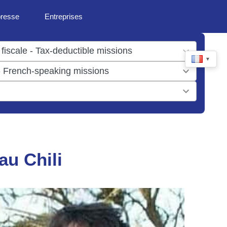
presse
Entreprises
▼
au Chili