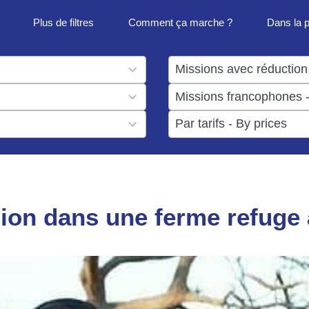
Plus de filtres
Comment ça marche ?
Dans la 
1
result
1
available
result
6
available
results
available
on dans une ferme refuge 