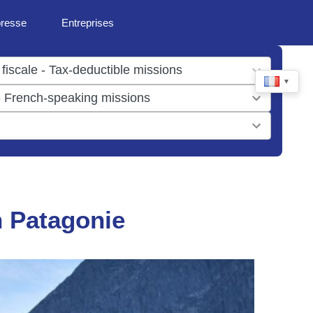
presse
Entreprises
▼
n Patagonie