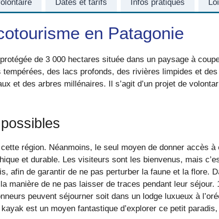
volontaire
Dates et tarifs
Infos pratiques
Loi
cotourisme en Patagonie
e protégée de 3 000 hectares située dans un paysage à couper
les tempérées, des lacs profonds, des rivières limpides et d
ux et des arbres millénaires. Il s’agit d’un projet de volonta
 possibles
cette région. Néanmoins, le seul moyen de donner accès à c
que et durable. Les visiteurs sont les bienvenus, mais c’est 
is, afin de garantir de ne pas perturber la faune et la flore. 
r la manière de ne pas laisser de traces pendant leur séjour
nneurs peuvent séjourner soit dans un lodge luxueux à l’or
ayak est un moyen fantastique d’explorer ce petit paradis, c