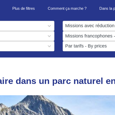
Plus de filtres
Comment ça marche ?
Dans la 
1
result
1
available
result
6
available
results
available
ire dans un parc naturel e