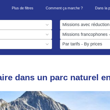
Plus de filtres
Comment ça marche ?
Dans la 
1
result
1
available
result
6
available
results
available
ire dans un parc naturel e