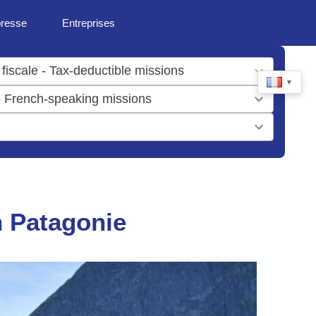
presse
Entreprises
▼
n Patagonie