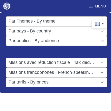
Aller
MENU
au
contenu
17
Par Thèmes - By theme
▼
results
50
Par pays - By country
available
results
3
Par publics - By audience
available
results
available
1
Missions avec réduction fiscale - Tax-deductible missions
result
1
Missions francophones - French-speaking missions
available
result
6
Par tarifs - By prices
available
results
available