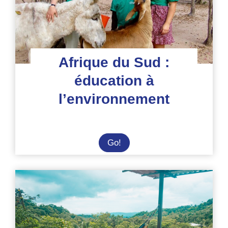
Afrique du Sud :
éducation à
l’environnement
Afrique
Go!
du
Sud
:
éducation
à
l’environnement