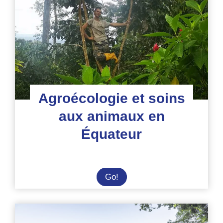
refuge
d’animaux
Agroécologie et soins
aux animaux en
Équateur
Agroécologie
Go!
et
soins
aux