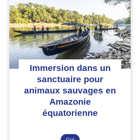
animaux
en
Équateur
Immersion dans un
sanctuaire pour
animaux sauvages en
Amazonie
équatorienne
Immersion
Go!