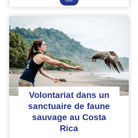
dans
un
sanctuaire
pour
animaux
sauvages
en
Amazonie
équatorienne
Volontariat dans un
sanctuaire de faune
sauvage au Costa
Rica