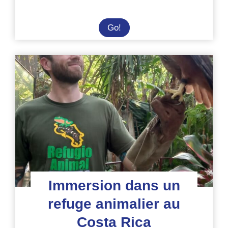
Volontariat
Go!
dans
un
sanctuaire
de
faune
sauvage
au
Costa
Rica
Immersion dans un
refuge animalier au
Costa Rica