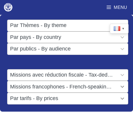
Aller
MENU
au
contenu
17
Par Thèmes - By theme
▼
results
50
Par pays - By country
available
results
3
Par publics - By audience
available
results
available
1
Missions avec réduction fiscale - Tax-deductible missions
result
1
Missions francophones - French-speaking missions
available
result
6
Par tarifs - By prices
available
results
available