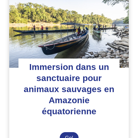
animaux
en
Équateur
Immersion dans un
sanctuaire pour
animaux sauvages en
Amazonie
équatorienne
Immersion
Go!