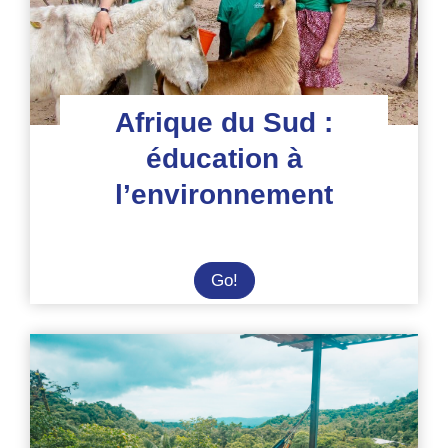
Afrique du Sud :
éducation à
l’environnement
Afrique
Go!
du
Sud
:
éducation
à
l’environnement