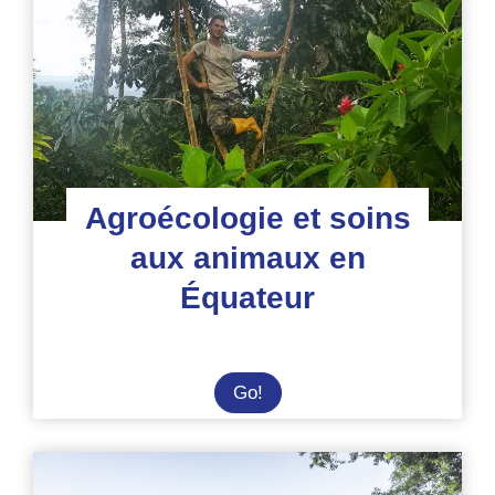
refuge
d’animaux
Agroécologie et soins
aux animaux en
Équateur
Agroécologie
Go!
et
soins
aux