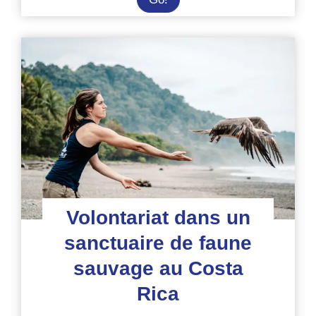
dans
un
sanctuaire
pour
animaux
sauvages
en
Amazonie
équatorienne
Volontariat dans un
sanctuaire de faune
sauvage au Costa
Rica