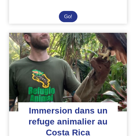
Volontariat
Go!
dans
un
sanctuaire
de
faune
sauvage
au
Costa
Rica
Immersion dans un
refuge animalier au
Costa Rica