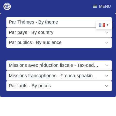
Aller
MENU
au
contenu
17
Par Thèmes - By theme
▼
results
50
Par pays - By country
available
results
3
Par publics - By audience
available
results
available
1
Missions avec réduction fiscale - Tax-deductible missions
result
1
Missions francophones - French-speaking missions
available
result
6
Par tarifs - By prices
available
results
available