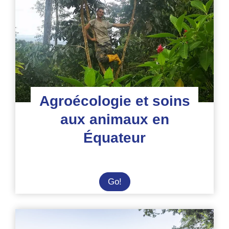
refuge
d’animaux
Agroécologie et soins
aux animaux en
Équateur
Agroécologie
Go!
et
soins
aux