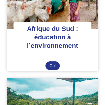
Afrique du Sud :
éducation à
l’environnement
Afrique
Go!
du
Sud
:
éducation
à
l’environnement