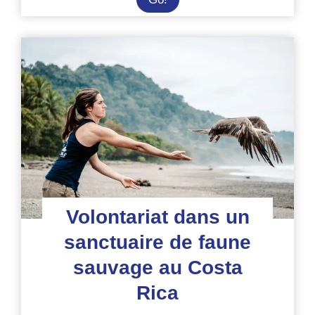
dans
un
sanctuaire
pour
animaux
sauvages
en
Amazonie
équatorienne
Volontariat dans un
sanctuaire de faune
sauvage au Costa
Rica