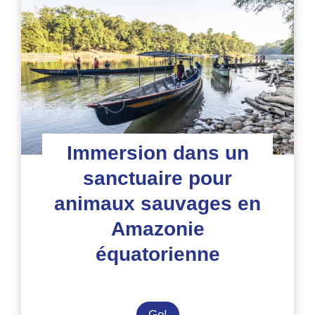
animaux
en
Équateur
Immersion dans un
sanctuaire pour
animaux sauvages en
Amazonie
équatorienne
Immersion
Go!