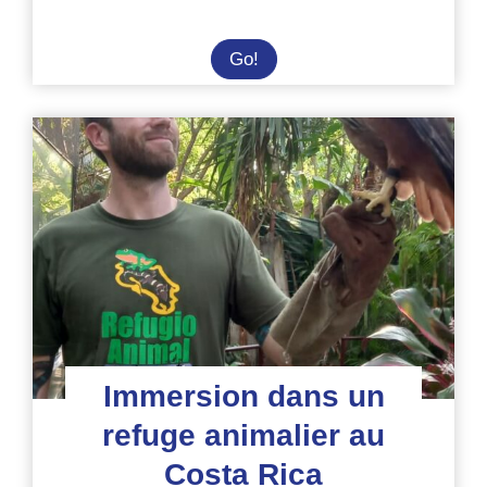
Volontariat
Go!
dans
un
sanctuaire
de
faune
sauvage
au
Costa
Rica
Immersion dans un
refuge animalier au
Costa Rica