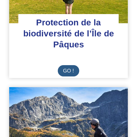
Protection de la
biodiversité de l’Île de
Pâques
Protection
GO !
de
la
biodiversité
de
l’Île
de
Pâques