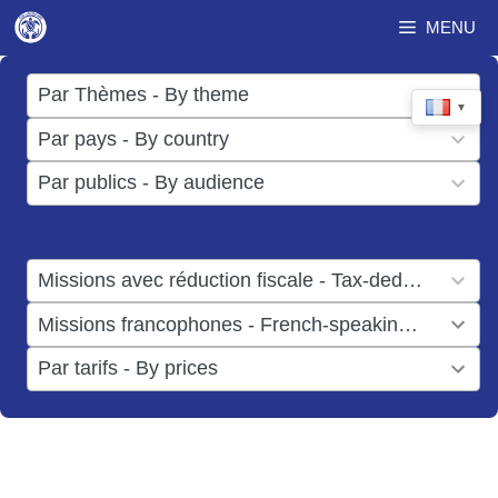
Aller
MENU
au
contenu
17
Par Thèmes - By theme
▼
results
50
Par pays - By country
available
results
3
Par publics - By audience
available
results
available
1
Missions avec réduction fiscale - Tax-deductible missions
result
1
Missions francophones - French-speaking missions
available
result
6
Par tarifs - By prices
available
results
available