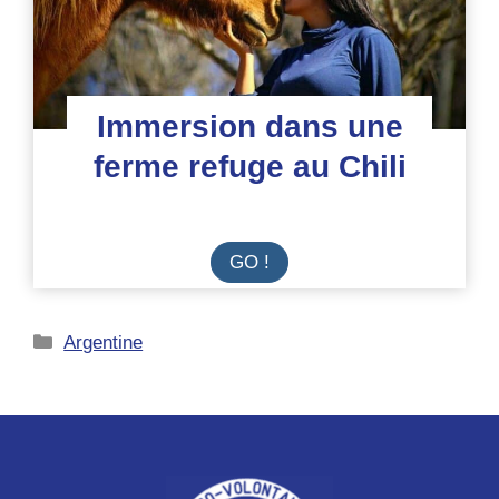
Immersion dans une
ferme refuge au Chili
Immersion
GO !
dans
une
Catégories
Argentine
ferme
refuge
au
Chili