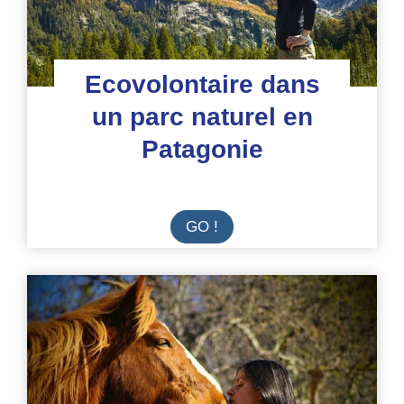
Ecovolontaire dans
un parc naturel en
Patagonie
Ecovolontaire
GO !
dans
un
parc
naturel
en
Patagonie