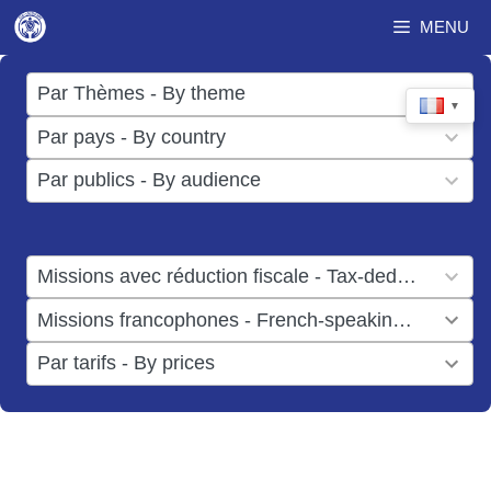
Aller
MENU
au
contenu
17
Par Thèmes - By theme
▼
results
50
Par pays - By country
available
results
3
Par publics - By audience
available
results
available
1
Missions avec réduction fiscale - Tax-deductible missions
result
1
Missions francophones - French-speaking missions
available
result
6
Par tarifs - By prices
available
results
available