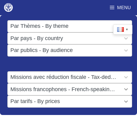
Aller
MENU
au
contenu
17
Par Thèmes - By theme
▼
results
50
Par pays - By country
available
results
3
Par publics - By audience
available
results
available
1
Missions avec réduction fiscale - Tax-deductible missions
result
1
Missions francophones - French-speaking missions
available
result
6
Par tarifs - By prices
available
results
available