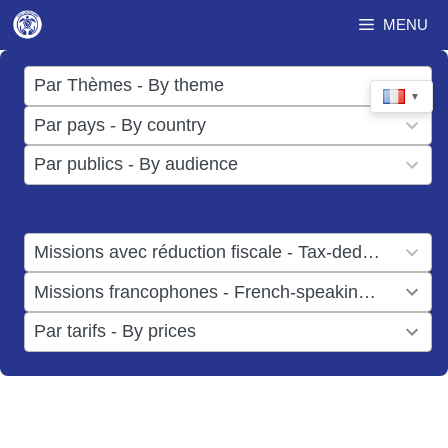
Aller
MENU
au
contenu
17
Par Thèmes - By theme
▼
results
50
Par pays - By country
available
results
3
Par publics - By audience
available
results
available
1
Missions avec réduction fiscale - Tax-deductible missions
result
1
Missions francophones - French-speaking missions
available
result
6
Par tarifs - By prices
available
results
available