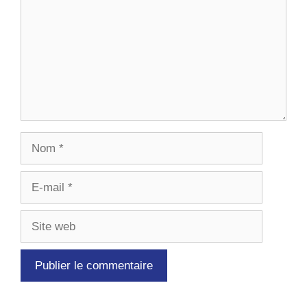
Nom
E-
mail
Site
web