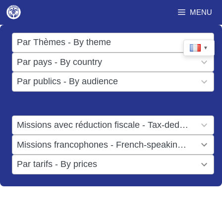
Aller
MENU
au
contenu
17
Par Thèmes - By theme
▼
results
50
Par pays - By country
available
results
3
Par publics - By audience
available
results
available
1
Missions avec réduction fiscale - Tax-deductible missions
result
1
Missions francophones - French-speaking missions
available
result
6
Par tarifs - By prices
available
results
available