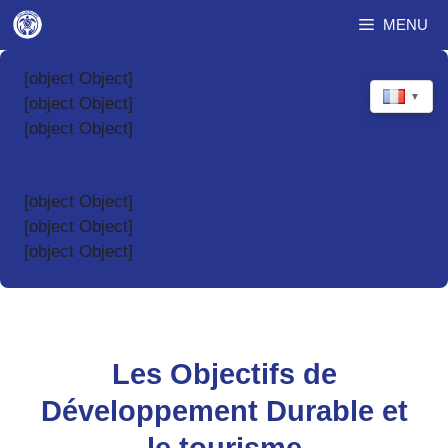
Aller
MENU
au
contenu
[object Object]
▼
[object Object]
[object Object]
[object Object]
[object Object]
[object Object]
Les Objectifs de
Développement Durable et