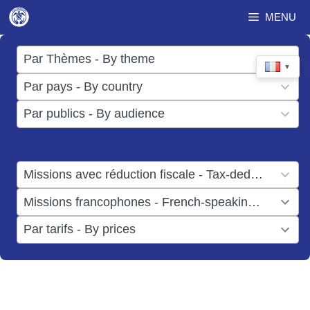
Aller
MENU
au
contenu
17
Par Thèmes - By theme
▼
results
50
Par pays - By country
available
results
3
Par publics - By audience
available
results
available
1
Missions avec réduction fiscale - Tax-deductible missions
result
1
Missions francophones - French-speaking missions
available
result
6
Par tarifs - By prices
available
results
available