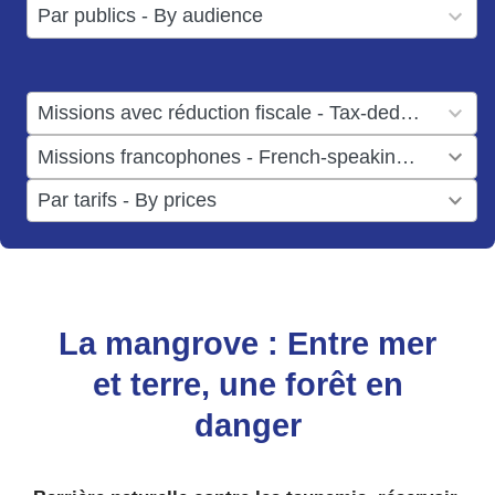
3
Par publics - By audience
available
results
available
1
Missions avec réduction fiscale - Tax-deductible missions
result
1
Missions francophones - French-speaking missions
available
result
6
Par tarifs - By prices
available
results
available
La mangrove : Entre mer
et terre, une forêt en
danger