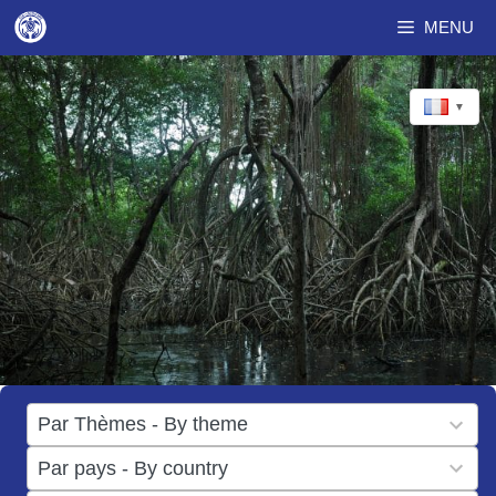
Aller
MENU
au
contenu
▼
17
Par Thèmes - By theme
results
50
Par pays - By country
available
results