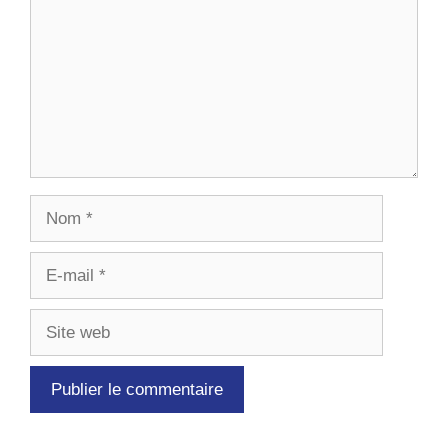
Nom
E-
mail
Site
web