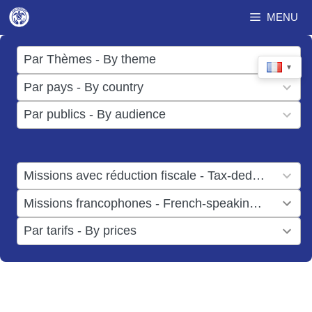
Aller
MENU
au
contenu
17
Par Thèmes - By theme
▼
results
50
Par pays - By country
available
results
3
Par publics - By audience
available
results
available
1
Missions avec réduction fiscale - Tax-deductible missions
result
1
Missions francophones - French-speaking missions
available
result
6
Par tarifs - By prices
available
results
available