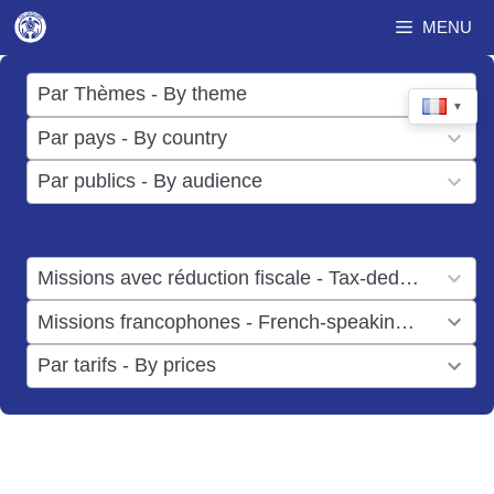
Aller
MENU
au
contenu
17
Par Thèmes - By theme
▼
results
50
Par pays - By country
available
results
3
Par publics - By audience
available
results
available
1
Missions avec réduction fiscale - Tax-deductible missions
result
1
Missions francophones - French-speaking missions
available
result
6
Par tarifs - By prices
available
results
available