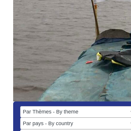
17
results
50
available
results