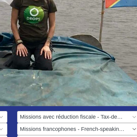
1
result
1
available
result