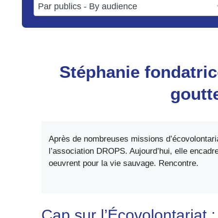
3
available
results
available
Stéphanie fondatri
goutt
Après de nombreuses missions d’écovolontaria
l’association DROPS. Aujourd’hui, elle encadre
oeuvrent pour la vie sauvage. Rencontre.
Cap sur l’Écovolontariat :