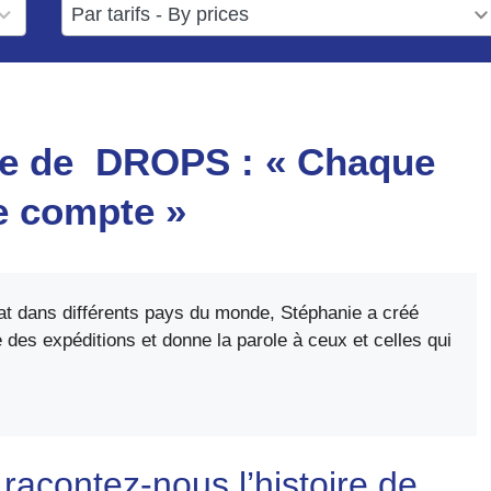
6
available
results
available
ce de DROPS : « Chaque
e compte »
t dans différents pays du monde, Stéphanie a créé
 des expéditions et donne la parole à ceux et celles qui
 racontez-nous l’histoire de