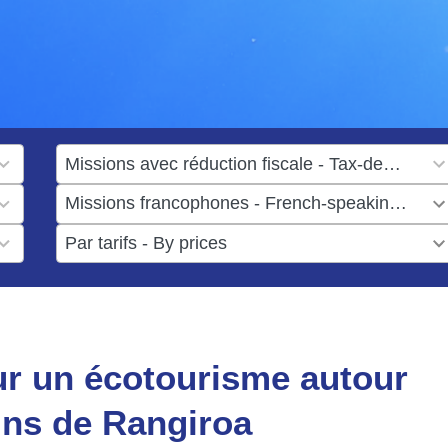
1
result
1
available
result
6
available
results
available
ur un écotourisme autour
ns de Rangiroa