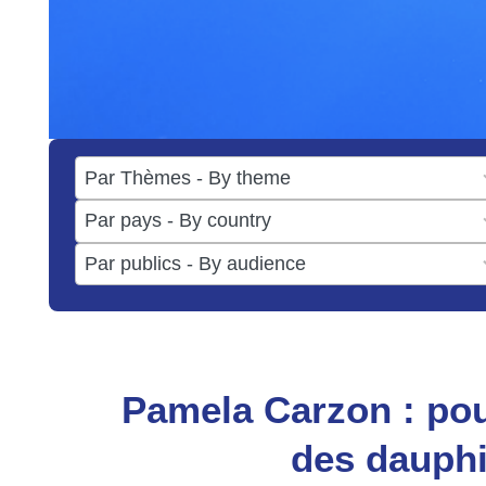
17
results
50
available
results
3
available
results
available
Pamela Carzon : po
des dauphi