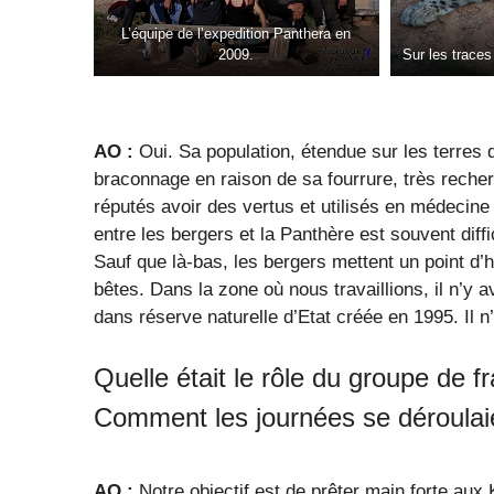
L’équipe de l’expedition Panthera en
2009.
Sur les traces
AO :
Oui. Sa population, étendue sur les terres d
braconnage en raison de sa fourrure, très rech
réputés avoir des vertus et utilisés en médecine 
entre les bergers et la Panthère est souvent dif
Sauf que là-bas, les bergers mettent un point d’
bêtes. Dans la zone où nous travaillions, il n’y 
dans réserve naturelle d’Etat créée en 1995. Il 
Quelle était le rôle du groupe de
Comment les journées se déroulaie
AO :
Notre objectif est de prêter main forte aux 