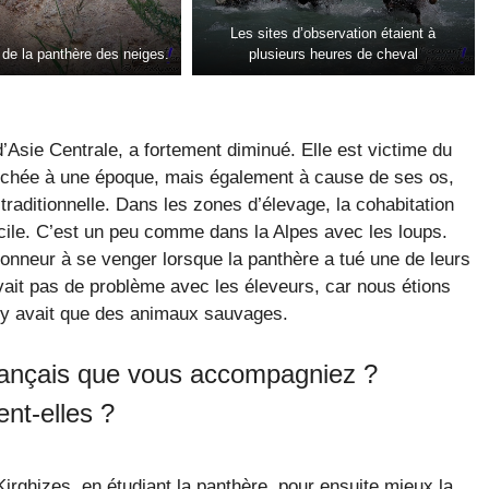
Les sites d’observation étaient à
 de la panthère des neiges.
plusieurs heures de cheval
’Asie Centrale, a fortement diminué. Elle est victime du
erchée à une époque, mais également à cause de ses os,
traditionnelle. Dans les zones d’élevage, la cohabitation
ficile. C’est un peu comme dans la Alpes avec les loups.
honneur à se venger lorsque la panthère a tué une de leurs
avait pas de problème avec les éleveurs, car nous étions
n’y avait que des animaux sauvages.
 français que vous accompagniez ?
nt-elles ?
Kirghizes, en étudiant la panthère, pour ensuite mieux la