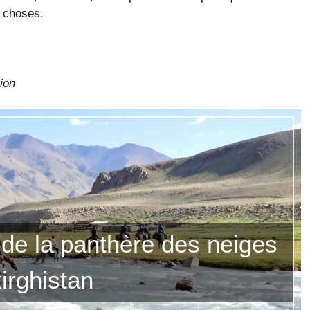
s choses.
ion
 de la panthère des neiges
irghistan