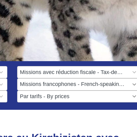
1
result
1
available
result
6
available
results
available