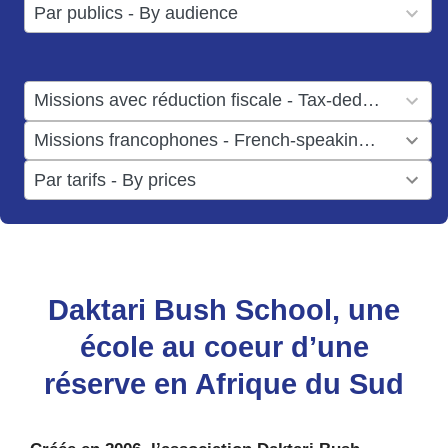
3
Par publics - By audience
available
results
available
1
Missions avec réduction fiscale - Tax-deductible missions
result
1
Missions francophones - French-speaking missions
available
result
6
Par tarifs - By prices
available
results
available
Daktari Bush School, une
école au coeur d’une
réserve en Afrique du Sud