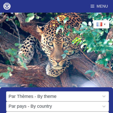
Aller
MENU
au
contenu
▼
17
Par Thèmes - By theme
results
50
Par pays - By country
available
results