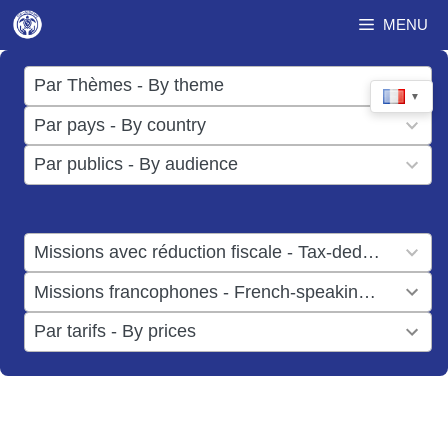
Aller
MENU
au
contenu
17
Par Thèmes - By theme
▼
results
50
Par pays - By country
available
results
3
Par publics - By audience
available
results
available
1
Missions avec réduction fiscale - Tax-deductible missions
result
1
Missions francophones - French-speaking missions
available
result
6
Par tarifs - By prices
available
results
available