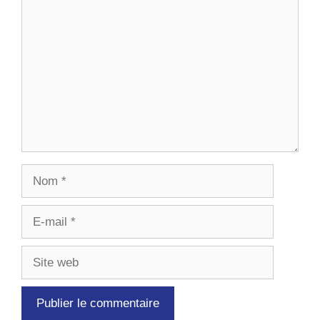
Commentaire
Nom
E-
mail
Site
web