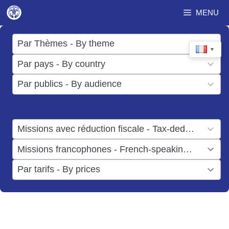
Aller
MENU
au
contenu
17
Par Thèmes - By theme
▼
results
50
Par pays - By country
available
results
3
Par publics - By audience
available
results
available
1
Missions avec réduction fiscale - Tax-deductible missions
result
1
Missions francophones - French-speaking missions
available
result
6
Par tarifs - By prices
available
results
available