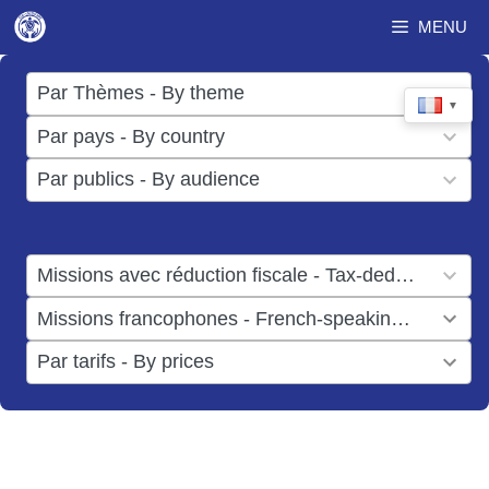
Aller
MENU
au
contenu
17
Par Thèmes - By theme
▼
results
50
Par pays - By country
available
results
3
Par publics - By audience
available
results
available
1
Missions avec réduction fiscale - Tax-deductible missions
result
1
Missions francophones - French-speaking missions
available
result
6
Par tarifs - By prices
available
results
available