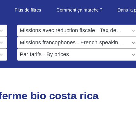
Plus de filtres
Comment ça marche ?
Dans la 
1
result
1
available
result
6
available
results
available
ferme bio costa rica