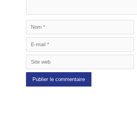
Nom
E-
mail
Site
web