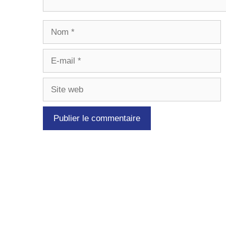
Nom
E-
mail
Site
web