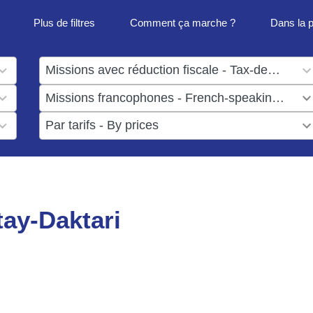
Plus de filtres
Comment ça marche ?
Dans la 
1
result
1
available
result
6
available
results
available
ay-Daktari