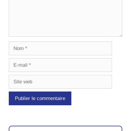
Nom
E-
mail
Site
web