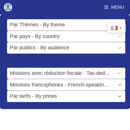
Aller
MENU
au
contenu
17
Par Thèmes - By theme
▼
results
50
Par pays - By country
available
results
3
Par publics - By audience
available
results
available
1
Missions avec réduction fiscale - Tax-deductible missions
result
1
Missions francophones - French-speaking missions
available
result
6
Par tarifs - By prices
available
results
available