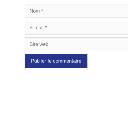
Nom
E-
mail
Site
web