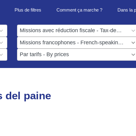
Plus de filtres
Comment ça marche ?
Dans la 
1
result
1
available
result
6
available
results
available
s del paine