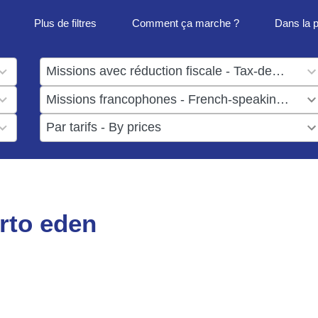
Plus de filtres
Comment ça marche ?
Dans la 
1
result
1
available
result
6
available
results
available
rto eden