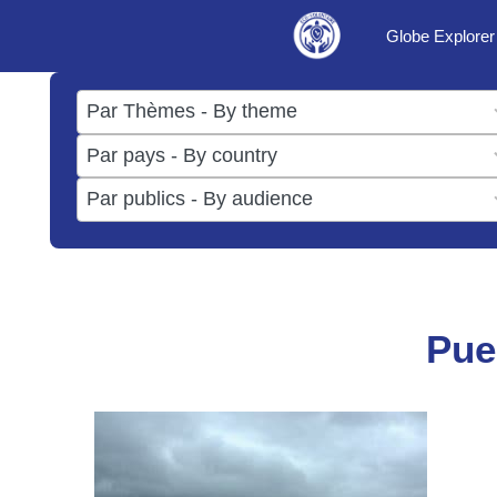
Aller
Globe Explorer
au
contenu
17
results
50
available
results
3
available
results
available
Pue