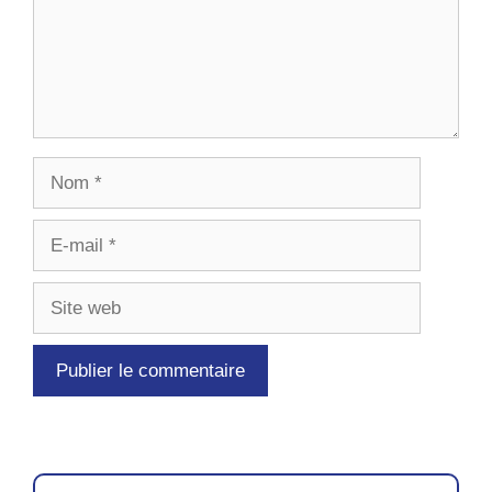
Nom
E-
mail
Site
web