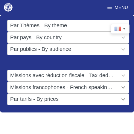
Aller
MENU
au
contenu
17
Par Thèmes - By theme
▼
results
50
Par pays - By country
available
results
3
Par publics - By audience
available
results
available
1
Missions avec réduction fiscale - Tax-deductible missions
result
1
Missions francophones - French-speaking missions
available
result
6
Par tarifs - By prices
available
results
available