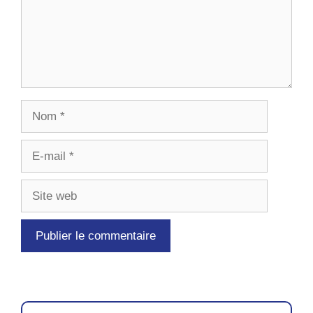
Nom
E-
mail
Site
web