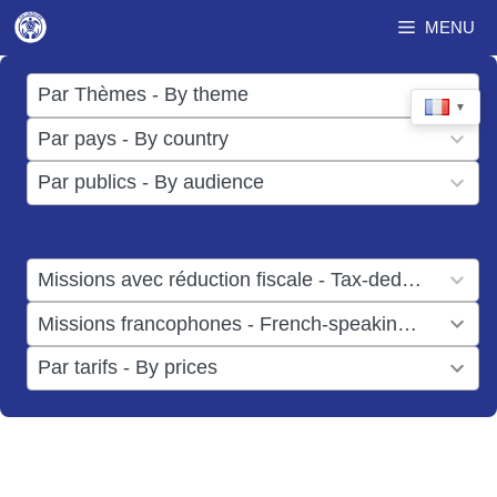
Aller
MENU
au
contenu
17
Par Thèmes - By theme
▼
results
50
Par pays - By country
available
results
3
Par publics - By audience
available
results
available
1
Missions avec réduction fiscale - Tax-deductible missions
result
1
Missions francophones - French-speaking missions
available
result
6
Par tarifs - By prices
available
results
available