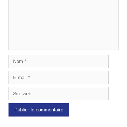
Nom
E-
mail
Site
web