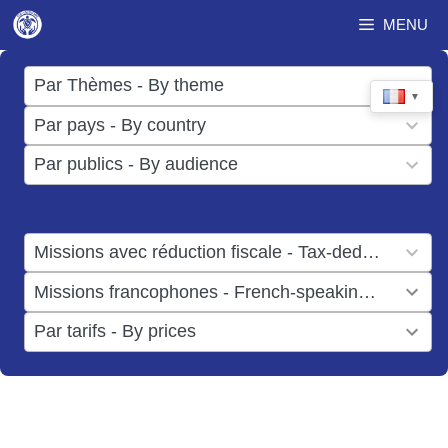
Aller
MENU
au
contenu
17
Par Thèmes - By theme
▼
results
50
Par pays - By country
available
results
3
Par publics - By audience
available
results
available
1
Missions avec réduction fiscale - Tax-deductible missions
result
1
Missions francophones - French-speaking missions
available
result
6
Par tarifs - By prices
available
results
available