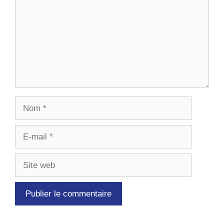
Nom
E-
mail
Site
web