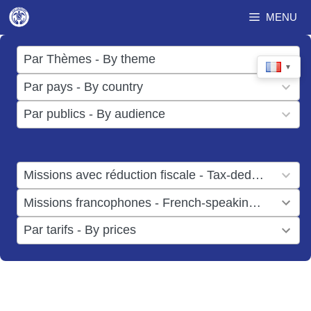
Aller
MENU
au
contenu
17
Par Thèmes - By theme
▼
results
50
Par pays - By country
available
results
3
Par publics - By audience
available
results
available
1
Missions avec réduction fiscale - Tax-deductible missions
result
1
Missions francophones - French-speaking missions
available
result
6
Par tarifs - By prices
available
results
available