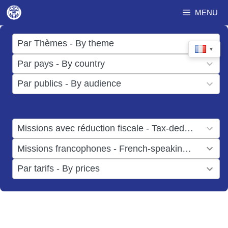
Aller
MENU
au
contenu
17
Par Thèmes - By theme
▼
results
50
Par pays - By country
available
results
3
Par publics - By audience
available
results
available
1
Missions avec réduction fiscale - Tax-deductible missions
result
1
Missions francophones - French-speaking missions
available
result
6
Par tarifs - By prices
available
results
available