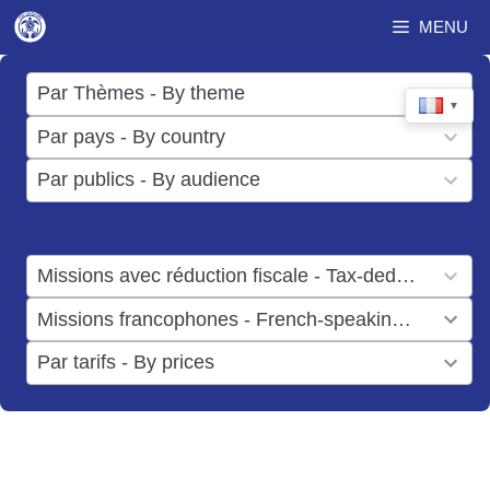
Aller
MENU
au
contenu
17
Par Thèmes - By theme
▼
results
50
Par pays - By country
available
results
3
Par publics - By audience
available
results
available
1
Missions avec réduction fiscale - Tax-deductible missions
result
1
Missions francophones - French-speaking missions
available
result
6
Par tarifs - By prices
available
results
available